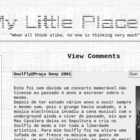
"When all think alike, no one is thinking very much"
View Comments
Soulfly@Praça Sony 2001
Sun 
Este foi sem dúvida um concerto memorável não
tivesse eu passado 4 anos a escrever sobre o
mesmo.
Depois de ter estado vários anos a ouvir sempre
o mesmo som, pois o grunge havia acabado, e a
música electrónica invadiu a cena musical com o
underground ainda a viver do passado, eis que o
Max Cavalera deixa os Sepultura e cria os
Soulfly de modo a ter toda a liberdade
artística. Para mim Soulfly foi na altura uma
lufada de ar fresco na música que gosto de
ouvir, um som tribal associado ao peso do metal