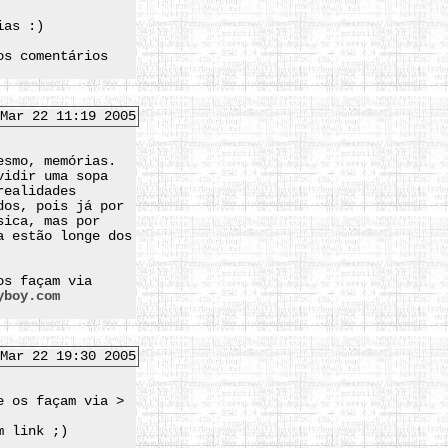
ias :)
os comentários
Mar 22 11:19 2005
esmo, memórias.
vidir uma sopa
realidades
dos, pois já por
sica, mas por
a estão longe dos
os façam via
yboy.com
Mar 22 19:30 2005
e os façam via >
m link ;)