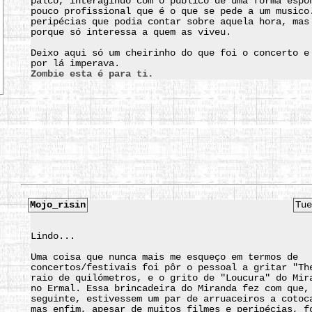
palco, interagindo com o público de uma forma espo
pouco profissional que é o que se pede a um musico
peripécias que podia contar sobre aquela hora, mas
porque só interessa a quem as viveu.
Deixo aqui só um cheirinho do que foi o concerto e
por lá imperava.
Zombie esta é para ti.
Mojo_risin
Tue
Lindo...
Uma coisa que nunca mais me esqueço em termos de
concertos/festivais foi pôr o pessoal a gritar "Th
raio de quilómetros, e o grito de "Loucura" do Mir
no Ermal. Essa brincadeira do Miranda fez com que,
seguinte, estivessem um par de arruaceiros a cotoc
mas enfim, apesar de muitos filmes e peripécias, f