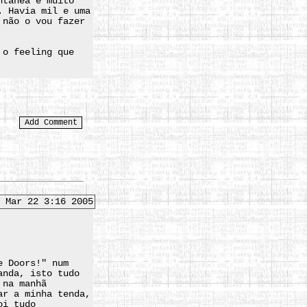
ntânea e muito
. Havia mil e uma
 não o vou fazer
 o feeling que
 Mar 22 3:16 2005
e Doors!" num
anda, isto tudo
 na manhã
ar a minha tenda,
oi tudo