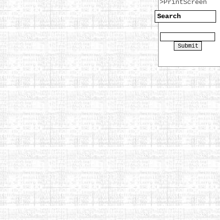
>PrintScreen
Search