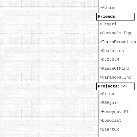
>Admin
Friends
>Itsari
>Cuckoo's Egg
>TerraPrometida
>Chafarica
>C.O.D.M
>PieceOfMind
>Caranova.Inc
Projects::PT
>Gildot
>SSHjail
>Honeynet-PT
>Lusocast
>Startux