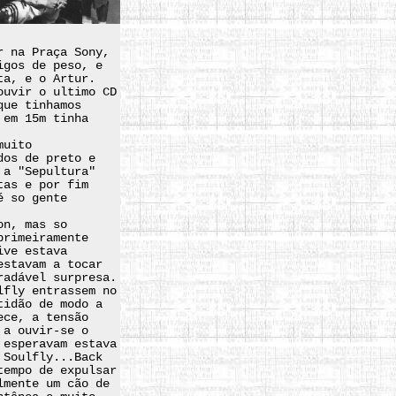
r na Praça Sony,
igos de peso, e
ta, e o Artur.
ouvir o ultimo CD
que tinhamos
 em 15m tinha
muito
dos de preto e
 a "Sepultura"
tas e por fim
é so gente
on, mas so
primeiramente
ive estava
estavam a tocar
radável surpresa.
lfly entrassem no
tidão de modo a
ece, a tensão
 a ouvir-se o
 esperavam estava
 Soulfly...Back
tempo de expulsar
lmente um cão de