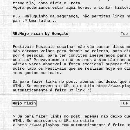
tranquilo, como diria o Frota.
Agora poderíamos estar aqui horas, a contar histór
P.S. Maluquinho da segurança, não permites links n
pah :P Uma falha...
RE:Mojo_risin by Gonçalo
Tue 
Festivais Musicais secalhar não vão passar disso m
Não estamos velhos para dormir ao relento, para di
por 4 pessoas, para ter convites inesperados para 
ocultas? Provavelmente não estamos assim tão cansa
várias vezes abservei a força emocional superar fi
outro lado os Festivais que se realizam hoje em di
meus gostos musicais.
Dá para fazer links no post, apenas não deixo que 
HTML. Se escreveres o URL do estilo
http://www.pla
automaticamente é feito um link ;)
Mojo_risin
Tue 
> Dá para fazer links no post, apenas não deixo qu
HTML. Se escreveres o URL do estilo
>
http://www.playboy.com
automaticamente é feito u